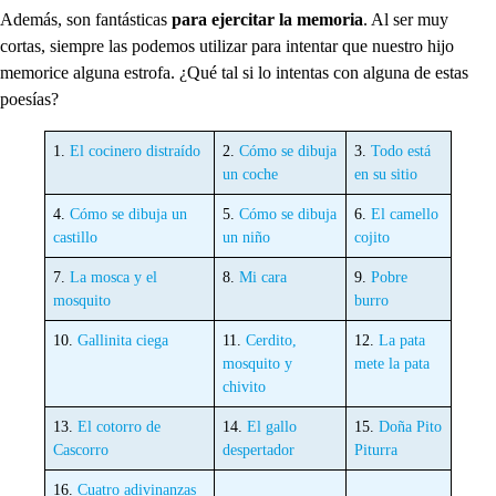
Además, son fantásticas
para ejercitar la memoria
. Al ser muy
cortas, siempre las podemos utilizar para intentar que nuestro hijo
memorice alguna estrofa. ¿Qué tal si lo intentas con alguna de estas
poesías?
1.
El cocinero distraído
2.
Cómo se dibuja
3.
Todo está
un coche
en su sitio
4.
Cómo se dibuja un
5.
Cómo se dibuja
6.
El camello
castillo
un niño
cojito
7.
La mosca y el
8.
Mi cara
9.
Pobre
mosquito
burro
10.
Gallinita ciega
11.
Cerdito,
12.
La pata
mosquito y
mete la pata
chivito
13.
El cotorro de
14.
El gallo
15.
Doña Pito
Cascorro
despertador
Piturra
16.
Cuatro adivinanzas