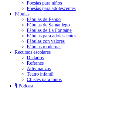
Poesías para niños
Poesías para adolescentes
Fábulas
Fábulas de Esopo
Fábulas de Samaniego
Fábulas de La Fontaine
Fábulas para adolescentes
Fábulas con valores
Fábulas modernas
Recursos escolares
Dictados
Refranes
Adivinanzas
Teatro infantil
Chistes para niños
🎙️ Podcast