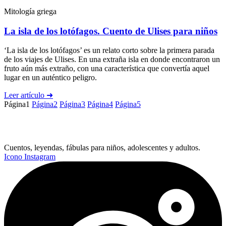
Mitología griega
La isla de los lotófagos. Cuento de Ulises para niños
‘La isla de los lotófagos’ es un relato corto sobre la primera parada
de los viajes de Ulises. En una extraña isla en donde encontraron un
fruto aún más extraño, con una característica que convertía aquel
lugar en un auténtico peligro.
Leer artículo ➜
Página
1
Página
2
Página
3
Página
4
Página
5
Cuentos, leyendas, fábulas para niños, adolescentes y adultos.
Icono Instagram