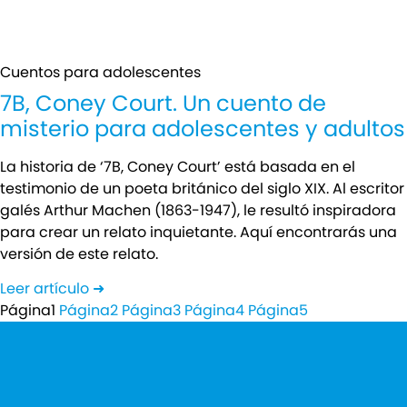
Cuentos para adolescentes
7B, Coney Court. Un cuento de
misterio para adolescentes y adultos
La historia de ‘7B, Coney Court’ está basada en el
testimonio de un poeta británico del siglo XIX. Al escritor
galés Arthur Machen (1863-1947), le resultó inspiradora
para crear un relato inquietante. Aquí encontrarás una
versión de este relato.
Leer artículo ➜
Página
1
Página
2
Página
3
Página
4
Página
5