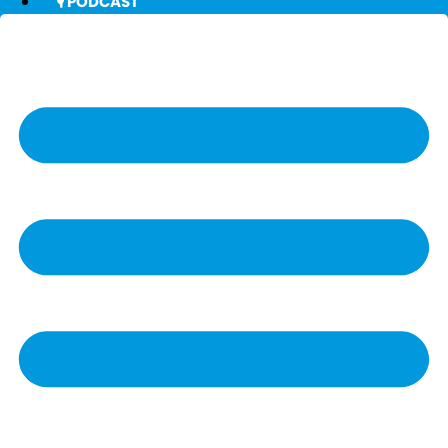
🎙️ PODCAST