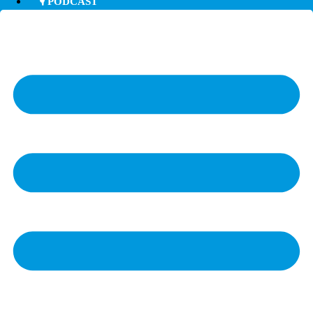
🎙️ PODCAST