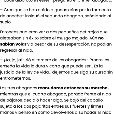
– ¿Qué alboroto es este?- preguntó el primer abogado.
– Creo que se han caído algunas crías por la tormenta
de anoche- insinuó el segundo abogado, señalando al
suelo.
Entonces pudieron ver a dos pequeños petirrojos que
aleteaban sin éxito sobre el musgo mojado. Aún
no
sabían volar
y a pesar de su desesperación, no podían
regresar al nido.
– ¡Ja, ja, ja!- rió el tercero de los abogados- Pronto les
enseña la vida lo dura y corta que puede ser… Es la
justicia de la ley de vida… dejemos que siga su curso sin
entrometernos.
Los tres abogados
reanudaron entonces su marcha,
mientras que el cuarto abogado, parado frente al nido
de pájaros, decidió hacer algo. Se bajó del caballo,
sujetó a los dos pajaritos entres sus fuertes y firmes
manos y pensó en cómo devolverlos a su hogar. El nido