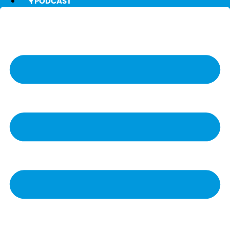
🎙️ PODCAST