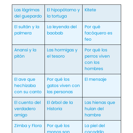
Las lágrimas
El hipopótamo y
Kitete
del guepardo
la tortuga
El sultán y la
La leyenda del
Por qué
palmera
baobab
facóquero es
feo
Anansi y la
Las hormigas y
Por qué los
pitón
el tesoro
perros viven
con los
hombres
El ave que
Por qué los
El mensaje
hechizaba
gatos viven con
con su canto
las personas
El cuento del
El árbol de la
Las hienas que
verdadero
Historia
huían del
amigo
hambre
Zimba y Flora
Por qué los
La piel del
monos son
cocodrilo