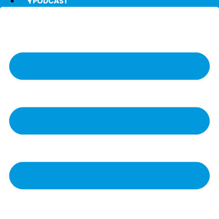
🎙️ PODCAST