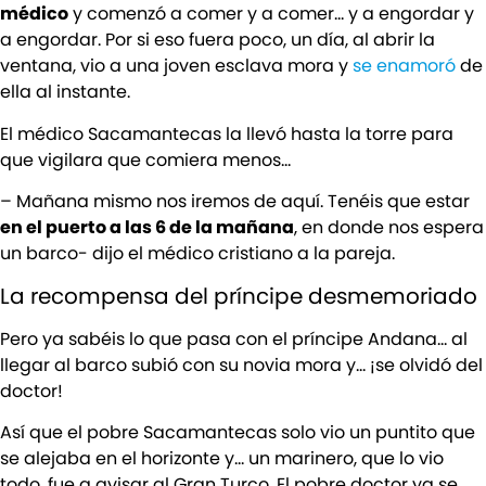
médico
y comenzó a comer y a comer… y a engordar y
a engordar. Por si eso fuera poco, un día, al abrir la
ventana, vio a una joven esclava mora y
se enamoró
de
ella al instante.
El médico Sacamantecas la llevó hasta la torre para
que vigilara que comiera menos…
– Mañana mismo nos iremos de aquí. Tenéis que estar
en el puerto a las 6 de la mañana
, en donde nos espera
un barco- dijo el médico cristiano a la pareja.
La recompensa del príncipe desmemoriado
Pero ya sabéis lo que pasa con el príncipe Andana… al
llegar al barco subió con su novia mora y… ¡se olvidó del
doctor!
Así que el pobre Sacamantecas solo vio un puntito que
se alejaba en el horizonte y… un marinero, que lo vio
todo, fue a avisar al Gran Turco. El pobre doctor ya se