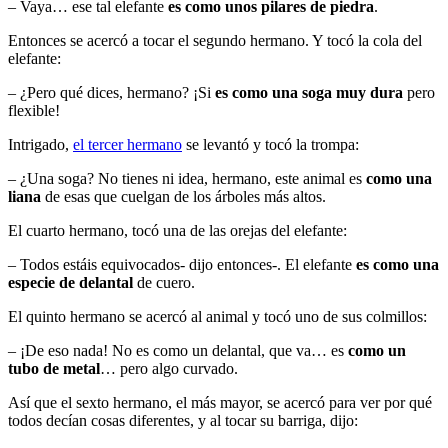
– Vaya… ese tal elefante
es como unos pilares de piedra
.
Entonces se acercó a tocar el segundo hermano. Y tocó la cola del
elefante:
– ¿Pero qué dices, hermano? ¡Si
es como una soga muy dura
pero
flexible!
Intrigado,
el tercer hermano
se levantó y tocó la trompa:
– ¿Una soga? No tienes ni idea, hermano, este animal es
como una
liana
de esas que cuelgan de los árboles más altos.
El cuarto hermano, tocó una de las orejas del elefante:
– Todos estáis equivocados- dijo entonces-. El elefante
es como una
especie de delantal
de cuero.
El quinto hermano se acercó al animal y tocó uno de sus colmillos:
– ¡De eso nada! No es como un delantal, que va… es
como un
tubo de metal
… pero algo curvado.
Así que el sexto hermano, el más mayor, se acercó para ver por qué
todos decían cosas diferentes, y al tocar su barriga, dijo: