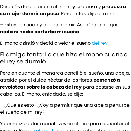
Después de andar un rato, el rey se cansó y
propuso a
su mujer dormir un poco
. Pero antes, dijo al mono:
– Estoy cansado y quiero dormir. Asegúrate de que
nada ni nadie perturbe mi sueño
.
El mono asintió y decidió velar el sueño
del rey
.
El amigo tonto: Lo que hizo el mono cuando
el rey se durmió
Pero en cuanto el monarca concilió el sueño, una abeja,
atraída por el dulce néctar de las flores,
comenzó a
revolotear sobre la cabeza del rey
para posarse en sus
cabellos. El mono, enfadado, se dijo:
– ¿Qué es esto? ¿Voy a permitir que una abeja perturbe
el sueño de mi rey?
Y comenzó a dar manotazos en el aire para espantar al
insecto. Pero
la abeja, tozuda,
regresaba al instante y se