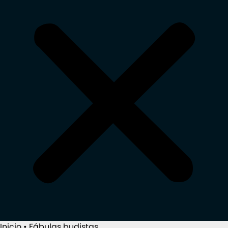
Inicio
•
Fábulas budistas