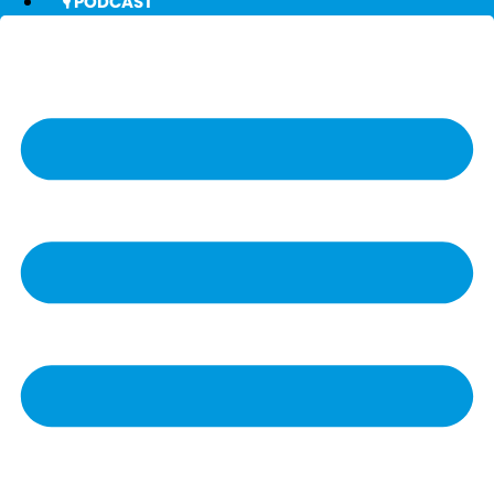
🎙️ PODCAST