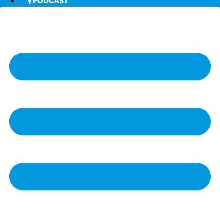
🎙️ PODCAST