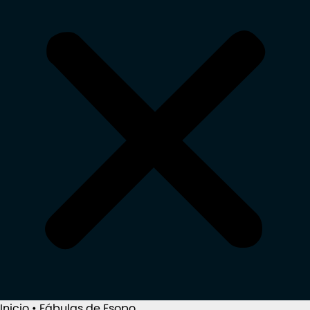
Inicio
•
Fábulas de Esopo