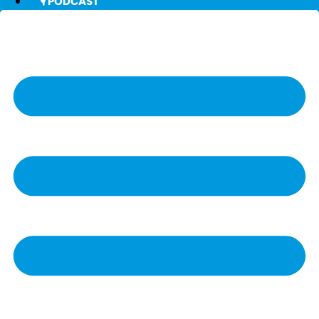
🎙️ PODCAST