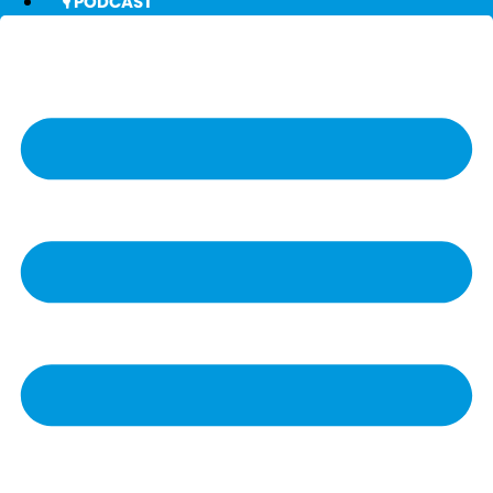
🎙️ PODCAST