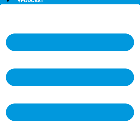
🎙️ PODCAST