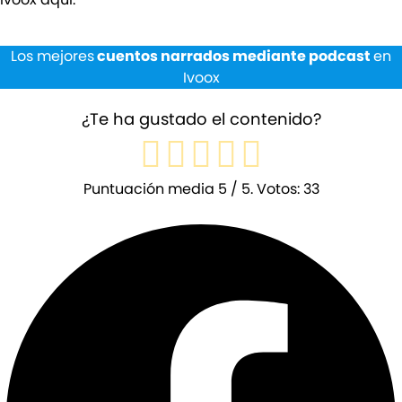
Los mejores
cuentos narrados mediante podcast
en
Ivoox
¿Te ha gustado el contenido?
Puntuación media
5
/ 5. Votos:
33