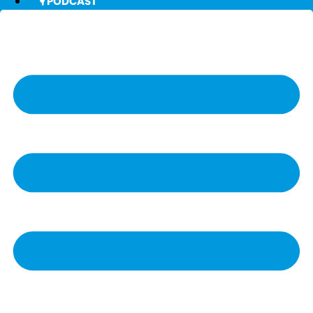
🎙️ PODCAST