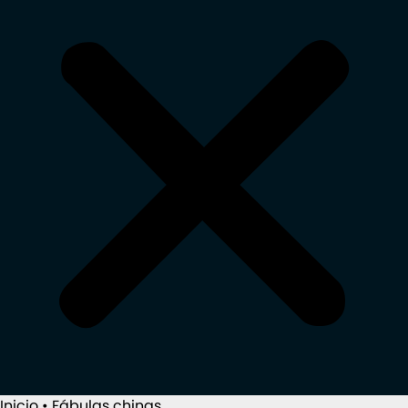
Inicio
•
Fábulas chinas