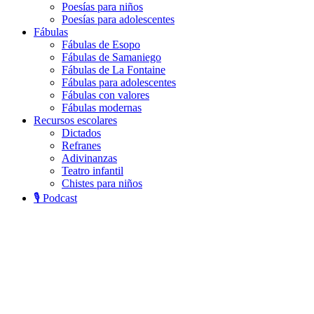
Poesías para niños
Poesías para adolescentes
Fábulas
Fábulas de Esopo
Fábulas de Samaniego
Fábulas de La Fontaine
Fábulas para adolescentes
Fábulas con valores
Fábulas modernas
Recursos escolares
Dictados
Refranes
Adivinanzas
Teatro infantil
Chistes para niños
🎙️ Podcast