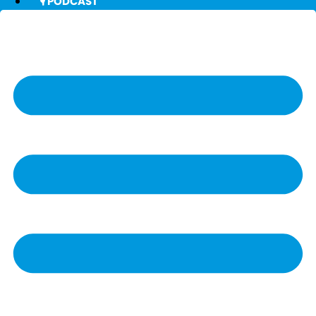
🎙️ PODCAST