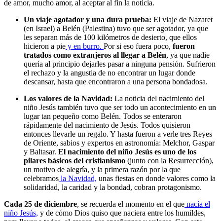
de amor, mucho amor, al aceptar al fin la noticia.
Un viaje agotador y una dura prueba:
El viaje de Nazaret
(en Israel) a Belén (Palestina) tuvo que ser agotador, ya que
les separan más de 100 kilómetros de desierto, que ellos
hicieron a pie
y en burro.
Por si eso fuera poco,
fueron
tratados como extranjeros al llegar a Belén
, ya que nadie
quería al principio dejarles pasar a ninguna pensión. Sufrieron
el rechazo y la angustia de no encontrar un lugar donde
descansar, hasta que encontraron a una persona bondadosa.
Los valores de la Navidad:
La noticia del nacimiento del
niño Jesús también tuvo que ser todo un acontecimiento en un
lugar tan pequeño como Belén. Todos se enteraron
rápidamente del nacimiento de Jesús. Todos quisieron
entonces llevarle un regalo. Y hasta fueron a verle tres Reyes
de Oriente, sabios y expertos en astronomía: Melchor, Gaspar
y Baltasar.
El nacimiento del niño Jesús es uno de los
pilares básicos del cristianismo
(junto con la Resurrección),
un motivo de alegría, y la primera razón por la que
celebramos
la Navidad,
unas fiestas en donde valores como la
solidaridad, la caridad y la bondad, cobran protagonismo.
Cada 25 de diciembre
, se recuerda el momento en el que
nacía el
niño Jesús,
y de cómo Dios quiso que naciera entre los humildes,