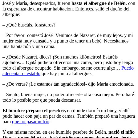
José y María, desesperados, fueron
hasta el albergue de Belén
, con
la esperanza de encontrar habitación. Entonces, salió el dueño del
albergue:
– ¿Qué buscáis, forasteros?
– Por favor- contestó José- Venimos de Nazaret, de muy lejos, y mi
mujer está muy cansada y a punto de tener un bebé. Necesitamos
una habitación y una cama.
– ¿Desde Nazaret, dices? ¡Son muchos kilómetros! Estaréis
agotados… Ojalá pudiera ofreceros una cama, pero justo hoy tengo
todo el albergue ocupado. Sin embargo, se me ocurre algo…
Puedo
adecentar el establo
que hay junto al albergue.
– ¿De veras? ¡Le estamos tan agradecidos!- dijo María emocionada.
– Siento, buena mujer, no poder ofrecerle otra cosa mejor. Pero haré
todo lo posible por que pueda descansar.
El hombre preparó el pesebre,
en donde dormía un buey, y allí
pudo hacer con paja un par de camas. También preparó una hoguera
para
que no pasaran frío
.
Y esa misma noche, en ese humilde pesebre de Belén,
nació el niño
Dios, a quien María y José decidieron poner de nombre, Jesús.