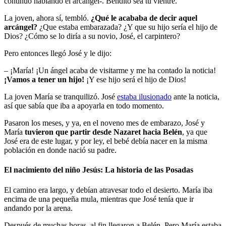
continuó hablando el arcángel-. Bendito sea tu vientre.
La joven, ahora sí, tembló.
¿Qué le acababa de decir aquel
arcángel?
¿Que estaba embarazada? ¿Y que su hijo sería el hijo de
Dios? ¿Cómo se lo diría a su novio, José, el carpintero?
Pero entonces llegó José y le dijo:
– ¡María! ¡Un ángel acaba de visitarme y me ha contado la noticia!
¡Vamos a tener un hijo!
¡Y ese hijo será el hijo de Dios!
La joven María se tranquilizó. José
estaba ilusionado
ante la noticia,
así que sabía que iba a apoyarla en todo momento.
Pasaron los meses, y ya, en el noveno mes de embarazo, José y
María
tuvieron que partir desde Nazaret hacia Belén
, ya que
José era de este lugar, y por ley, el bebé debía nacer en la misma
población en donde nació su padre.
El nacimiento del niño Jesús: La historia de las Posadas
El camino era largo, y debían atravesar todo el desierto. María iba
encima de una pequeña mula, mientras que José tenía que ir
andando por la arena.
Después de muchas horas, al fin llegaron a Belén. Pero María estaba