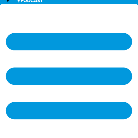
🎙️ PODCAST