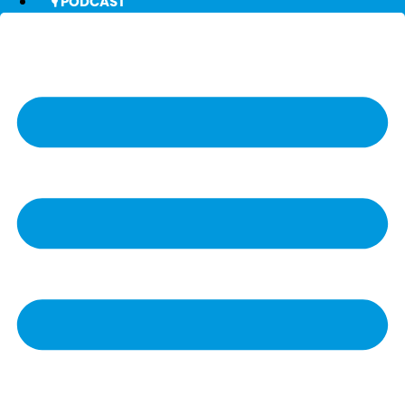
🎙️ PODCAST