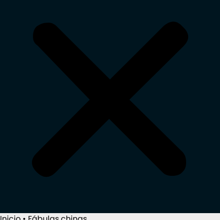
Inicio
•
Fábulas chinas