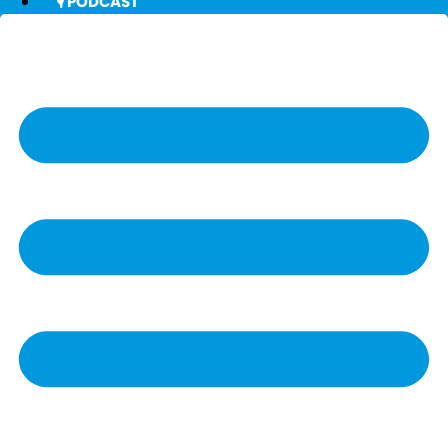
🎙️ PODCAST