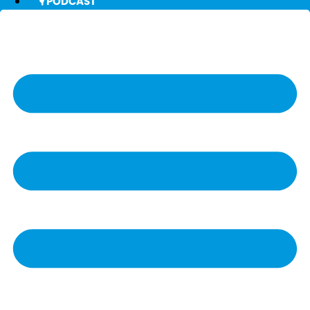
🎙️ PODCAST