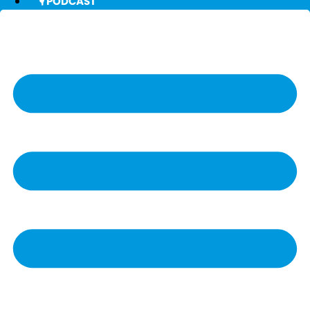
🎙️ PODCAST