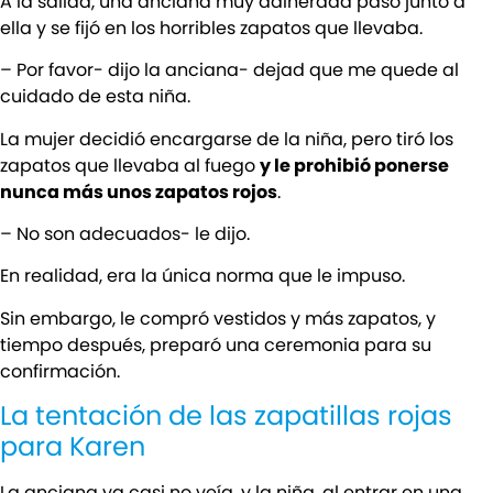
A la salida, una anciana muy adinerada pasó junto a
ella y se fijó en los horribles zapatos que llevaba.
– Por favor- dijo la anciana- dejad que me quede al
cuidado de esta niña.
La mujer decidió encargarse de la niña, pero tiró los
zapatos que llevaba al fuego
y le prohibió ponerse
nunca más unos zapatos rojos
.
– No son adecuados- le dijo.
En realidad, era la única norma que le impuso.
Sin embargo, le compró vestidos y más zapatos, y
tiempo después, preparó una ceremonia para su
confirmación.
La tentación de las zapatillas rojas
para Karen
La anciana ya casi no veía, y la niña, al entrar en una