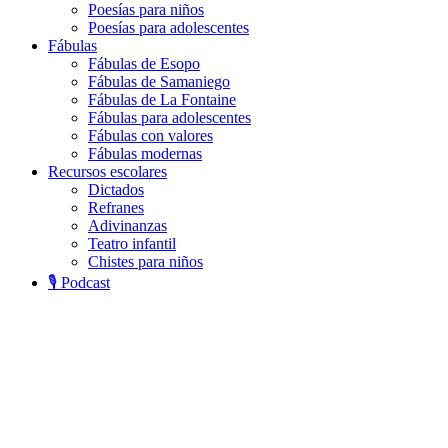
Poesías para niños
Poesías para adolescentes
Fábulas
Fábulas de Esopo
Fábulas de Samaniego
Fábulas de La Fontaine
Fábulas para adolescentes
Fábulas con valores
Fábulas modernas
Recursos escolares
Dictados
Refranes
Adivinanzas
Teatro infantil
Chistes para niños
🎙️ Podcast