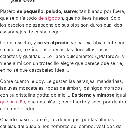
Platero
es pequeño, peludo, suave
; tan blando por fuera,
que se diría todo
de algodó
n, que no lleva huesos. Solo
los espejos de azabache de sus ojos son duros cual dos
escarabajos de cristal negro.
Lo dejo suelto, y
se va al prado
, y acaricia tibiamente con
su hocico, rozándolas apenas, las florecillas rosas,
celestes y gualdas … Lo llamo dulcemente: «¿Platero?», y
viene a mí con un trotecillo alegre que parece que se ríe,
en no sé qué cascabeleo ideal…
Come cuanto le doy. Le gustan las naranjas, mandarinas,
las uvas moscateles, todas de ámbar, los higos morados,
con su cristalina gotita de miel…
Es tierno y mimoso
igual
que un niño
, que una niña…; pero fuerte y seco por dentro,
como de piedra.
Cuando paso sobre él, los domingos, por las últimas
callejas del pueblo, los hombres del campo, vestidos de