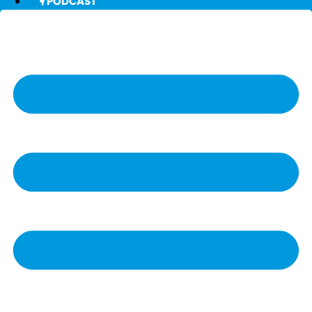
🎙️ PODCAST