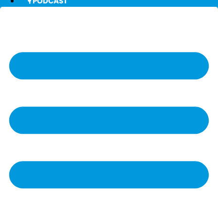
🎙️ PODCAST