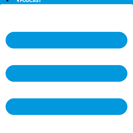
🎙️ PODCAST