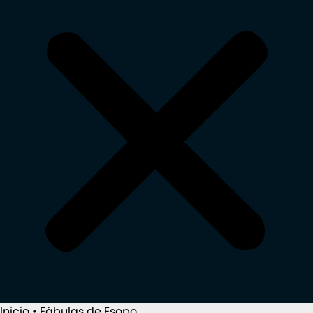
Inicio
•
Fábulas de Esopo