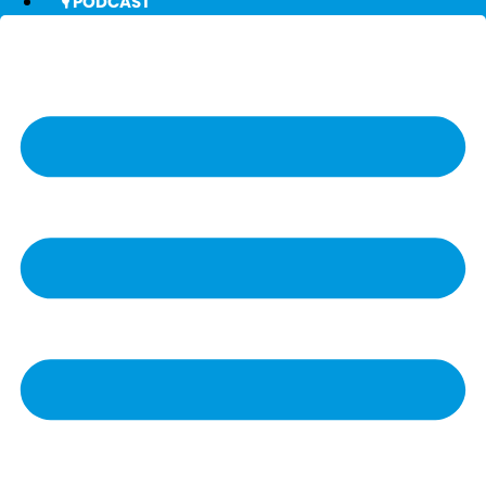
🎙️ PODCAST