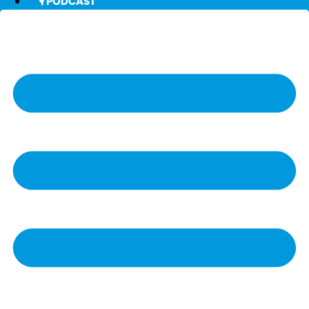
🎙️ PODCAST