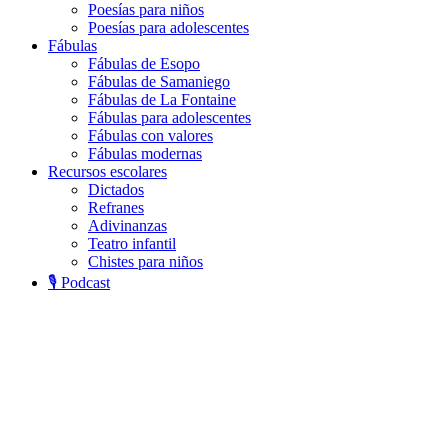
Poesías para niños
Poesías para adolescentes
Fábulas
Fábulas de Esopo
Fábulas de Samaniego
Fábulas de La Fontaine
Fábulas para adolescentes
Fábulas con valores
Fábulas modernas
Recursos escolares
Dictados
Refranes
Adivinanzas
Teatro infantil
Chistes para niños
🎙️ Podcast