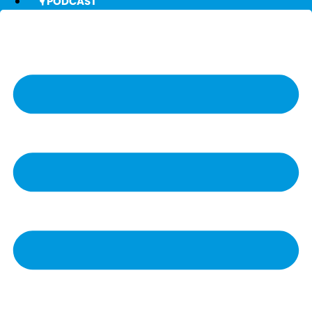
🎙️ PODCAST