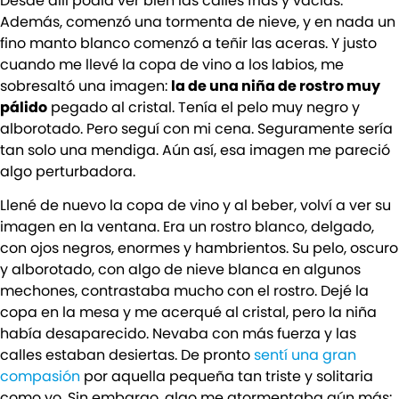
Desde allí podía ver bien las calles frías y vacías.
Además, comenzó una tormenta de nieve, y en nada un
fino manto blanco comenzó a teñir las aceras. Y justo
cuando me llevé la copa de vino a los labios, me
sobresaltó una imagen:
la de una niña de rostro muy
pálido
pegado al cristal. Tenía el pelo muy negro y
alborotado. Pero seguí con mi cena. Seguramente sería
tan solo una mendiga. Aún así, esa imagen me pareció
algo perturbadora.
Llené de nuevo la copa de vino y al beber, volví a ver su
imagen en la ventana. Era un rostro blanco, delgado,
con ojos negros, enormes y hambrientos. Su pelo, oscuro
y alborotado, con algo de nieve blanca en algunos
mechones, contrastaba mucho con el rostro. Dejé la
copa en la mesa y me acerqué al cristal, pero la niña
había desaparecido. Nevaba con más fuerza y las
calles estaban desiertas. De pronto
sentí una gran
compasión
por aquella pequeña tan triste y solitaria
como yo. Sin embargo, algo me atormentaba aún más: