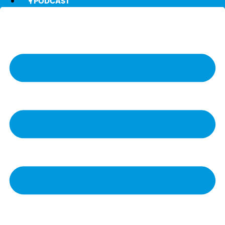
🎙️ PODCAST