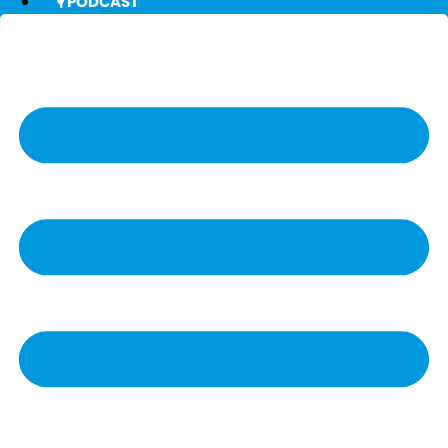
🎙️ PODCAST