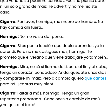
Que vendrías a pedirme comida… Pues no pienso darte
ni un solo grano de maíz. Te advertí y no me hiciste
caso.
Cigarra:
Por favor, hormiga, me muero de hambre. No
hay comida ahí fuera…
Hormiga:
No me vas a dar pena…
Cigarra:
Si es por la lección que debía aprender, ya la
aprendí. Pero no me castigues más, hormiga. Te
prometo que el verano que viene trabajaré yo también…
Hormiga:
Mira, no sé si fiarme de ti, pero al fin y al cabo,
tengo un corazón bondadoso. Anda, quédate unos días
y compartiré mi maíz. Pero a cambio quiero
que cantes
para mí… ¡cantas muy bien!
Cigarra:
Faltaría más, hormiga. Tengo un gran
repertorio preparado… Canciones a cambio de maíz…
¡me gusta el trato!