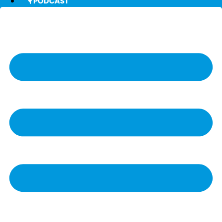
🎙️ PODCAST