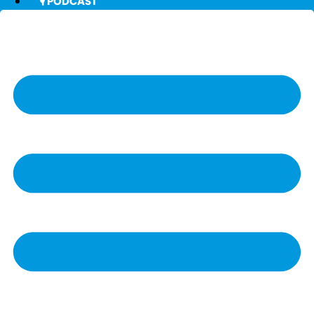
🎙️ PODCAST