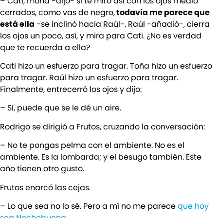
– Cati, mona -dijo- si te miro así con los ojos medio
cerrados, como vas de negro,
todavía me parece que
está ella
-se inclinó hacia Raúl-. Raúl -añadió-, cierra
los ojos un poco, así, y mira para Cati. ¿No es verdad
que te recuerda a ella?
Cati hizo un esfuerzo para tragar. Toña hizo un esfuerzo
para tragar. Raúl hizo un esfuerzo para tragar.
Finalmente, entrecerró los ojos y dijo:
– Sí, puede que se le dé un aire.
Rodrigo se dirigió a Frutos, cruzando la conversación:
– No te pongas pelma con el ambiente. No es el
ambiente. Es la lombarda; y el besugo también. Este
año tienen otro gusto.
Frutos enarcó las cejas.
– Lo que sea no lo sé. Pero a mí no me parece
que hoy
sea Nochebuena
.