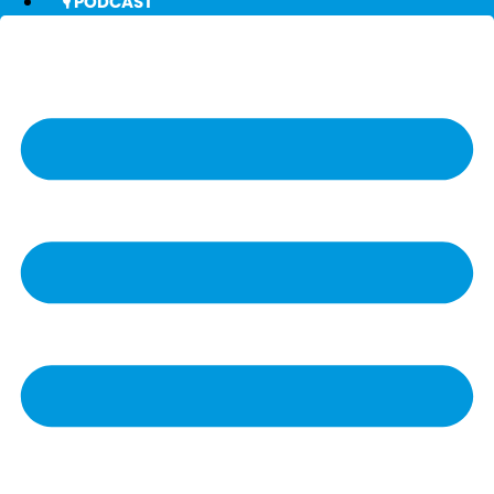
🎙️ PODCAST