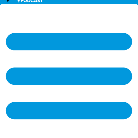
🎙️ PODCAST