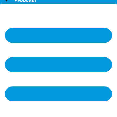
🎙️ PODCAST