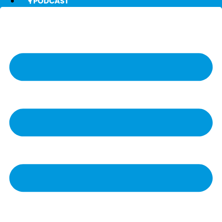
🎙️ PODCAST