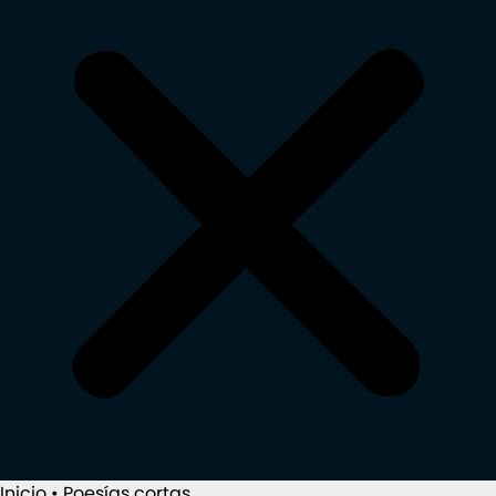
Inicio
•
Poesías cortas