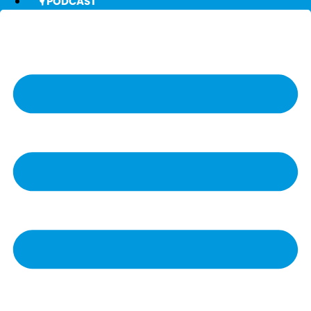
🎙️ PODCAST