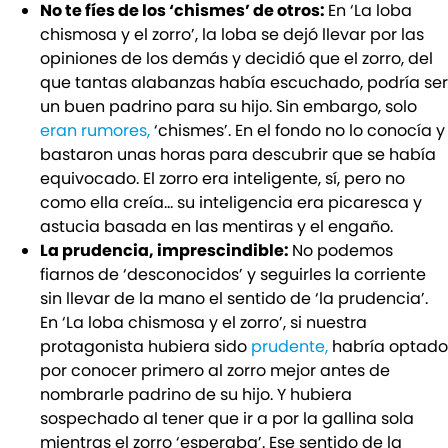
No te fíes de los ‘chismes’ de otros:
En ‘La loba
chismosa y el zorro’, la loba se dejó llevar por las
opiniones de los demás y decidió que el zorro, del
que tantas alabanzas había escuchado, podría ser
un buen padrino para su hijo. Sin embargo, solo
eran rumores,
‘chismes’. En el fondo no lo conocía y
bastaron unas horas para descubrir que se había
equivocado. El zorro era inteligente, sí, pero no
como ella creía… su inteligencia era picaresca y
astucia basada en las mentiras y el engaño.
La prudencia, imprescindible:
No podemos
fiarnos de ‘desconocidos’ y seguirles la corriente
sin llevar de la mano el sentido de ‘la prudencia’.
En ‘La loba chismosa y el zorro’, si nuestra
protagonista hubiera sido
prudente,
habría optado
por conocer primero al zorro mejor antes de
nombrarle padrino de su hijo. Y hubiera
sospechado al tener que ir a por la gallina sola
mientras el zorro ‘esperaba’. Ese sentido de la