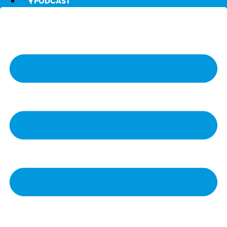
🎙️ PODCAST