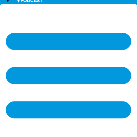
🎙️ PODCAST