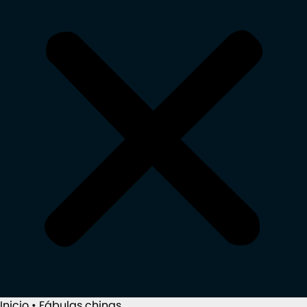
Inicio
•
Fábulas chinas