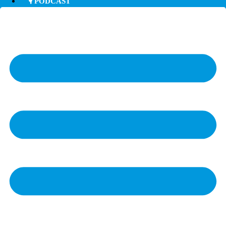
🎙️ PODCAST