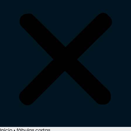
Inicio
•
fábulas cortas