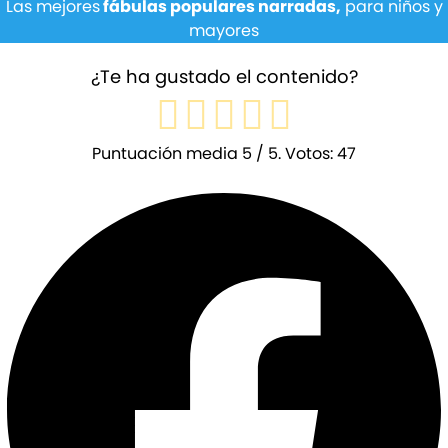
Las mejores
fábulas populares narradas,
para niños y
mayores
¿Te ha gustado el contenido?
Puntuación media
5
/ 5. Votos:
47