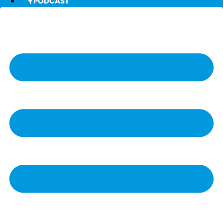
🎙️ PODCAST