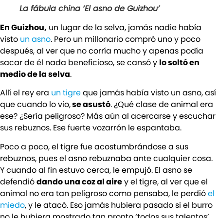
La fábula china ‘El asno de Guizhou’
En Guizhou,
un lugar de la selva, jamás nadie había
visto
un asno
. Pero un millonario compró uno y poco
después, al ver que no corría mucho y apenas podía
sacar de él nada beneficioso, se cansó y
lo soltó en
medio de la selva
.
Allí el rey era
un tigre
que jamás había visto un asno, así
que cuando lo vio,
se asustó
. ¿Qué clase de animal era
ese? ¿Sería peligroso? Más aún al acercarse y escuchar
sus rebuznos. Ese fuerte vozarrón le espantaba.
Poco a poco, el tigre fue acostumbrándose a sus
rebuznos, pues el asno rebuznaba ante cualquier cosa.
Y cuando al fin estuvo cerca, le empujó. El asno se
defendió
dando una coz al aire
y el tigre, al ver que el
animal no era tan peligroso como pensaba, le perdió
el
miedo
, y le atacó. Eso jamás hubiera pasado si el burro
no le hubiera mostrado tan pronto ‘todos sus talentos’.