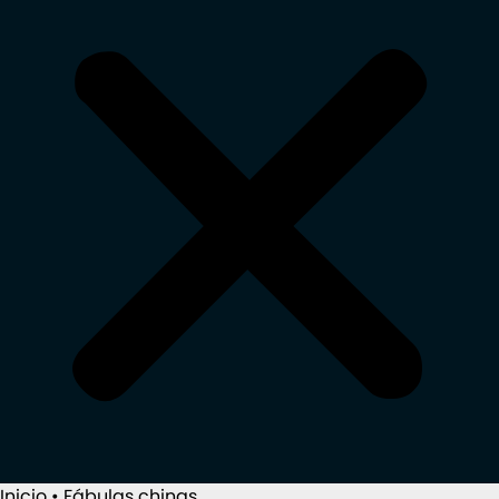
Inicio
•
Fábulas chinas