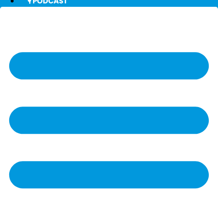
🎙️ PODCAST