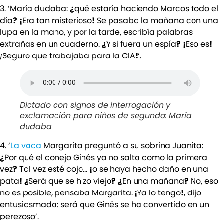
3. ‘María dudaba:
¿
qué estaría haciendo Marcos todo el
día
?
¡
Era tan misterioso
!
Se pasaba la mañana con una
lupa en la mano, y por la tarde, escribía palabras
extrañas en un cuaderno.
¿
Y si fuera un espía
?
¡
Eso es
!
¡
Seguro que trabajaba para la CIA
!
‘.
Dictado con signos de interrogación y
exclamación para niños de segundo: María
dudaba
4. ‘
La vaca
Margarita preguntó a su sobrina Juanita:
¿
Por qué el conejo Ginés ya no salta como la primera
vez
?
Tal vez esté cojo…
¡
o se haya hecho daño en una
pata
!
¿
Será que se hizo viejo
?
¿
En una mañana
?
No, eso
no es posible, pensaba Margarita.
¡
Ya lo tengo
!
, dijo
entusiasmada: será que Ginés se ha convertido en un
perezoso’.