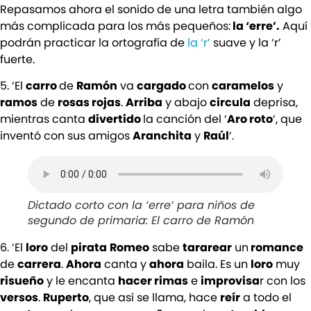
Repasamos ahora el sonido de una letra también algo
más complicada para los más pequeños:
la ‘erre’.
Aquí
podrán practicar la ortografía de
la ‘r’
suave y la ‘r’
fuerte.
5. ‘El
carro
de
Ramón
va
cargado
con
caramelos
y
ramos
de
rosas rojas
.
Arriba
y abajo
circula
deprisa,
mientras canta
divertido
la canción del ‘
Aro roto
‘, que
inventó con sus amigos
Aranchita
y
Raúl
‘.
Dictado corto con la ‘erre’ para niños de
segundo de primaria: El carro de Ramón
6. ‘El
loro
del
pirata
Romeo
sabe
tararear
un
romance
de
carrera
.
Ahora
canta y
ahora
baila. Es un
loro
muy
risueño
y le encanta
hacer rimas
e
improvisa
r con los
versos
.
Ruperto
, que así se llama, hace
reír
a todo el