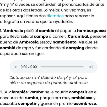
‘m’ y ‘n’ a veces se confunden al pronunciarlas delante
de las otras dos letras. Lo mejor, una vez más, es
repasar. Aquí tienes dos
dictados
para repasar la
ortografía en verano que te ayudarán.
1. ‘
Ambrosio
pidió el
cambio
al pagar la
hamburguesa
para llevársela al
campo
a comer. ¡
Caramba
!, pensó el
bueno de
Ambrosio
, ¡estoy
hambriento
! Así que se
cambió
de ropa y fue corriendo al
camping
donde
esperaban sus amigos’.
Dictado con ‘m’ delante de ‘p’ y ‘b’ para
niños de segundo de primaria: Ambrosio
2. ‘Al
ciempiés
‘
Rombo
‘ se le ocurrió
competir
en el
concurso de
rumba
, porque era muy
ambicioso
y
deseaba
competir
y ganar un premio
asombroso
.