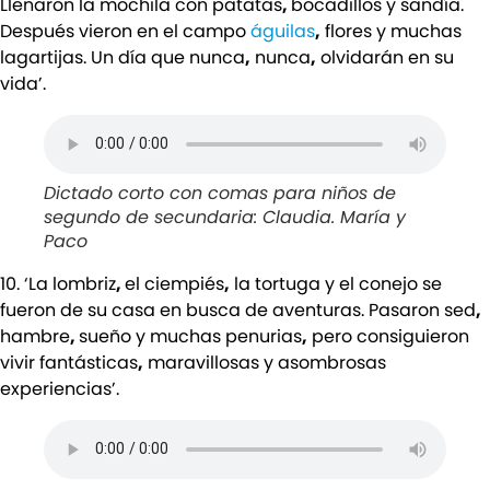
Llenaron la mochila con patatas
,
bocadillos y sandía.
Después vieron en el campo
águilas
,
flores y muchas
lagartijas. Un día que nunca
,
nunca
,
olvidarán en su
vida’.
Dictado corto con comas para niños de
segundo de secundaria: Claudia. María y
Paco
10. ‘La lombriz
,
el ciempiés
,
la tortuga y el conejo se
fueron de su casa en busca de aventuras. Pasaron sed
,
hambre
,
sueño y muchas penurias
,
pero consiguieron
vivir fantásticas
,
maravillosas y asombrosas
experiencias’.