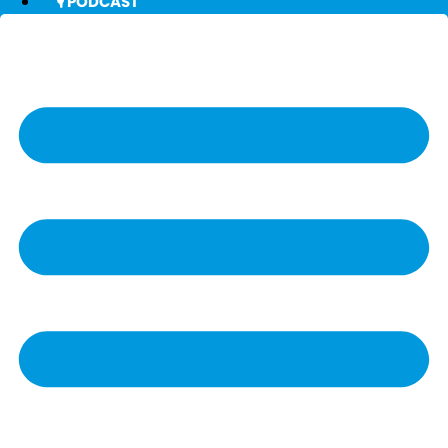
🎙️ PODCAST