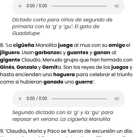
Dictado corto para niños de segundo de
primaria con la ‘g’ y ‘gu’: El gato de
Guadalupe
8. ‘La
cigüeña
Manolita
juega
al mus con su
amigo
el
jilguero
. Usan
garbanzo
s y
guantes
y
ganan
al
gigante
Claudio. Menudo grupo que han formado con
Ginés
,
Gonzalo
y
Gemit
a. Son los reyes de los
juegos
y
hasta encienden una
hoguera
para celebrar el triunfo
como si hubieran
ganado
una
guerra
‘.
Segundo dictado con la ‘g’ y la ‘gu’ para
repasar en verano: La cigüeña Manolita
9. ‘Claudia
,
María y Paco se fueron de excursión un día.